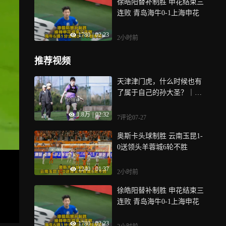
徐皓阳替补制胜 申花结束三
连败 青岛海牛0-1上海申花
1780
|
02:23
2小时前
推荐视频
天津津门虎，什么时候也有
了属于自己的孙大圣？｜竞
者
1.8万
|
02:32
7评论
07-27
奥斯卡头球制胜 云南玉昆1-
0送领头羊蓉城6轮不胜
1240
|
01:37
2小时前
徐皓阳替补制胜 申花结束三
连败 青岛海牛0-1上海申花
1780
|
02:23