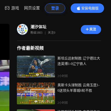
游戏
网页设置
登录
安装电脑版
内容更精彩
潮汐体坛
关注
粉丝
1803
|
关注
0
作者最新视频
斯坦丘远射制胜 辽宁德比大
连英博1-0辽宁铁人
771
|
02:07
2小时前
奥斯卡头球制胜 云南玉昆1-
0送领头羊蓉城6轮不胜
1240
|
01:37
2小时前