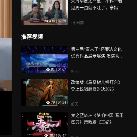
朱丹孕反太严重，不料一看
见周一围就不吐了，亲妈吐
槽没出息丨爱的修学旅行
438
|
02:39
1小时前
推荐视频
第三届“青未了”杯廉洁文化
优秀作品展示展演 唱演秀
《微光成剧》
91
|
04:07
07-17
改编版《马桑树儿搭灯台》
登上说唱巅峰对决2026
79
|
04:34
前天
梦之蓝M6+《梦响中国·音乐
盛典》萧敬腾《王妃》
383
|
03:47