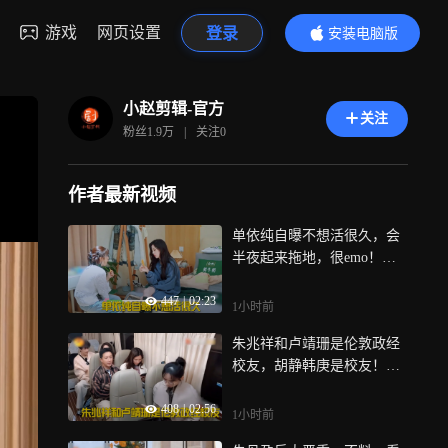
游戏
网页设置
登录
安装电脑版
内容更精彩
小赵剪辑-官方
关注
粉丝
1.9万
|
关注
0
作者最新视频
单依纯自曝不想活很久，会
半夜起来拖地，很emo！丨
桃花坞
447
|
02:23
1小时前
朱兆祥和卢靖珊是伦敦政经
校友，胡静韩庚是校友！这
是怎么样缘分
408
|
02:56
1小时前