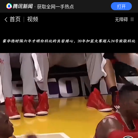
· 获取全网一手热点
打开
首页
视频
无障碍