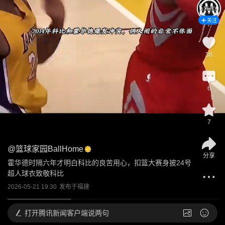
关注
38
6
7
@
篮球家园BallHome
分享
霍华德时隔六年才明白科比的良苦用心，扣篮大赛身披24号
超人球衣致敬科比
2026-05-21 19:30
发布于
福建
打开
腾讯新闻客户端说两句