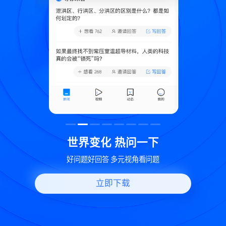
致
世界变化 热问一下
好问题好回答 多元视角看问题
立即下载