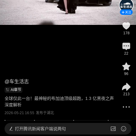
关注
178
22
96
@
车生活志
AI章节
213
全球仅此一台！最神秘的布加迪顶级超跑，1.3 亿黑夜之声
深度解析
2026-05-21 16:55
发布于
湖北
打开
腾讯新闻客户端说两句