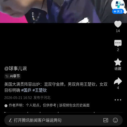
关注
14
2
@
球事儿说
收藏
AI章节
美国大满贯阵容出炉：混双守金牌，男双弃用王楚钦，女双
4
目标明确
 #
国乒
 #
王楚钦
2026-05-21 16:52
发布于
河北
作者声明：个人观点，仅供参考 | 该视频包含历史画面
打开
腾讯新闻客户端说两句