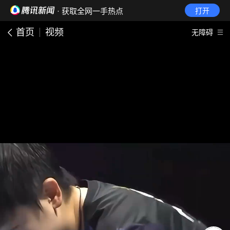
· 获取全网一手热点
打开
首页
视频
无障碍