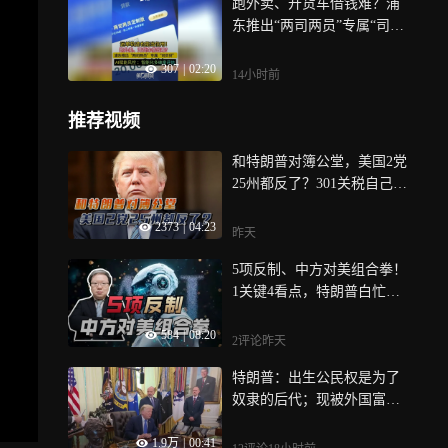
跑外卖、开货车借钱难？浦
法不一样了，长期以来，艺
东推出“两司两员”专属“司员
人们一直头疼，形象老被AI
贷” AI赋能风控 ：智能化多
盗用，维权都来不及
307
|
02:20
维度评估︱一探
14小时前
推荐视频
和特朗普对簿公堂，美国2党
25州都反了？301关税自己人
都看不下去
2373
|
04:23
昨天
5项反制、中方对美组合拳！
1关键4看点，特朗普白忙活
了
584
|
08:20
2评论
昨天
特朗普：出生公民权是为了
奴隶的后代；现被外国富豪
做成赴美生育旅游生意，富
1.9万
|
00:41
人买籍简直是耻辱