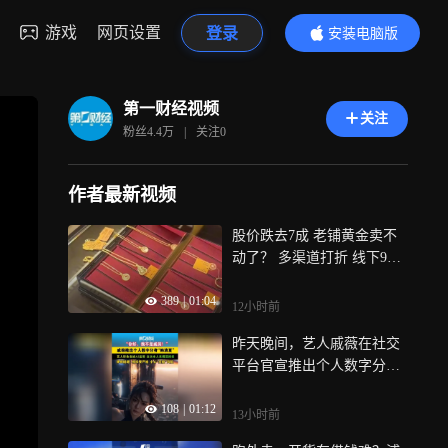
游戏
网页设置
登录
安装电脑版
内容更精彩
第一财经视频
关注
粉丝
4.4万
|
关注
0
作者最新视频
股价跌去7成 老铺黄金卖不
动了？ 多渠道打折 线下9折
线上更低 原价两万五折后两
389
|
01:04
万三 二手店不回收 “容易亏”
12小时前
｜一探
昨天晚间，艺人戚薇在社交
平台官宣推出个人数字分身
“韩清夏”， 一句“你好，我不
108
|
01:12
是戚薇”，就此开放了自己形
13小时前
象的AI授权，这一招，让玩