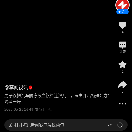
关注
4
评论
1
@
掌闻视讯
3
男子误把汽车防冻液当饮料连灌几口，医生开出特殊处方：
喝酒一斤！
2026-05-21 16:49
发布于
重庆
打开
腾讯新闻客户端说两句