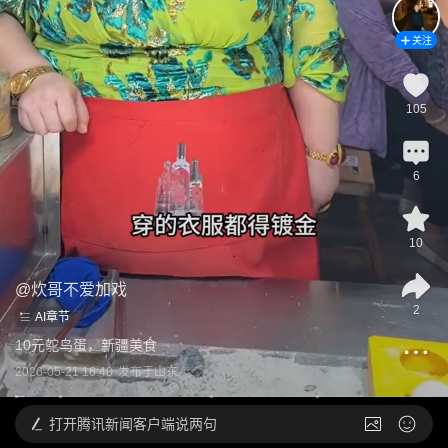
关注
105
6
10
@
炊哥不爱加戏
2
AI章节
10元鸵鸟蛋，新疆美食
2026-05-21 16:48
发布于
山东
打开
腾讯新闻客户端说两句