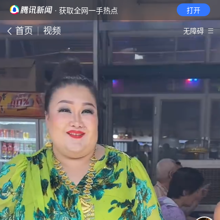
· 获取全网一手热点
打开
首页
视频
无障碍