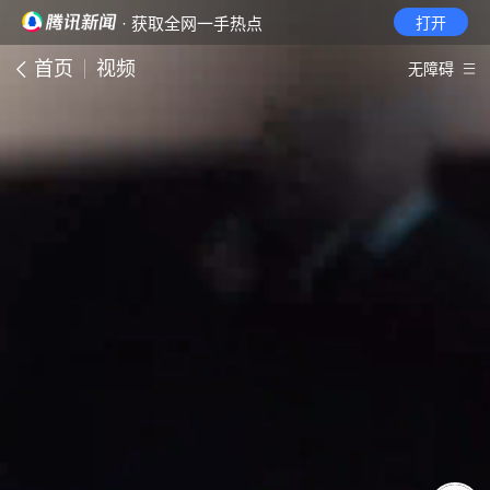
· 获取全网一手热点
打开
首页
视频
无障碍