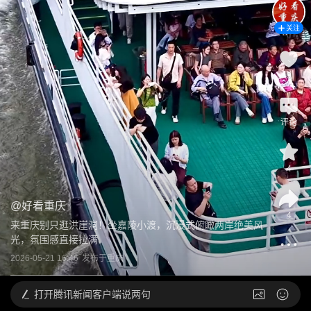
关注
9
评论
4
@
好看重庆
4
来重庆别只逛洪崖洞！坐嘉陵小渡，沉浸式俯瞰两岸绝美风
光，氛围感直接拉满
2026-05-21 16:46
发布于
重庆
打开
腾讯新闻客户端说两句