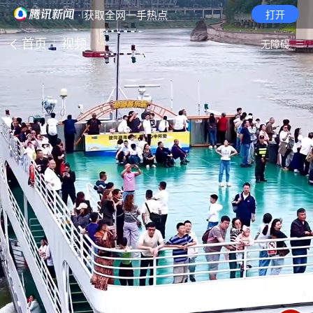
· 获取全网一手热点
打开
首页
视频
无障碍