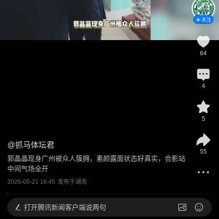
关注
64
4
5
@
抓马体坛君
55
郭晶晶现身广州被众人簇拥，素颜露面状态好真实，合影站
中间气场全开
2026-05-21 16:45
发布于
湖南
打开
腾讯新闻客户端说两句