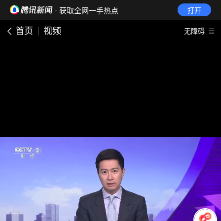
· 获取全网一手热点
打开
首页
视频
无障碍