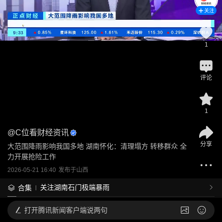
关注
1
评论
1
@
C位看财经资讯
分享
大范围降雨影响我国多地 湖南怀化：清理塌方 转移群众 全
力开展抢险工作
2026-05-21 16:40
发布于
山西
关注湖南石门极端暴雨
合集
打开
腾讯新闻客户端说两句