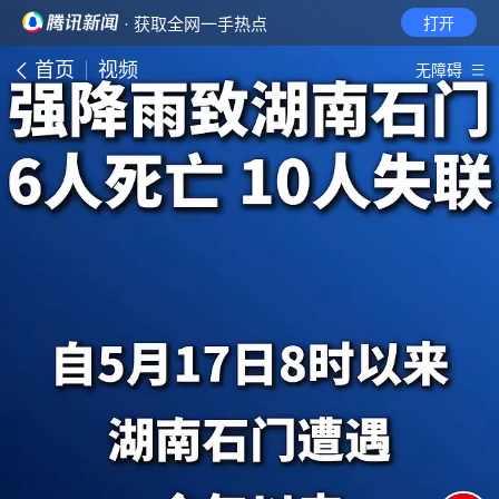
· 获取全网一手热点
打开
首页
视频
无障碍