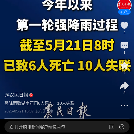
关注
4
1
2
5
@
农民日报
强降雨致湖南石门6人死亡、10人失联
2026-05-21 16:37
发布于
北京
打开
腾讯新闻客户端说两句