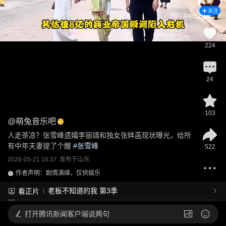
关注
224
24
103
@
萌兔音乐吧
人走茶凉？张雪峰遗孀李丽靖和独女张姩菡现状曝光，给所
有中年夫妻提了个醒
 #
张雪峰
522
2026-05-21 16:37
发布于
山东
作者声明：剧情演绎，仅供娱乐
老板不知道的我 第3季
看正片
打开
腾讯新闻客户端说两句