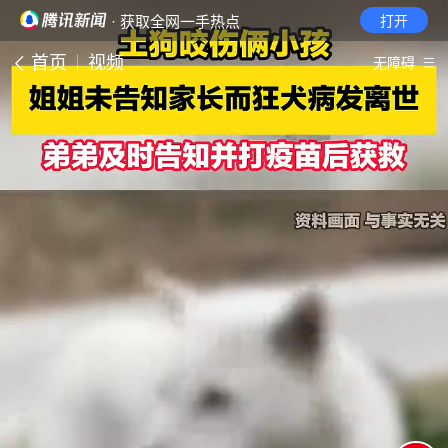
· 获取全网一手热点
打开
首页
视频
无障碍