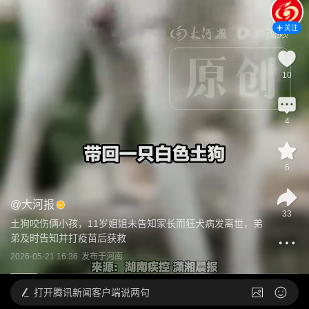
关注
10
4
6
@
大河报
33
土狗咬伤俩小孩，11岁姐姐未告知家长而狂犬病发离世，弟
弟及时告知并打疫苗后获救
2026-05-21 16:36
发布于
河南
打开
腾讯新闻客户端说两句