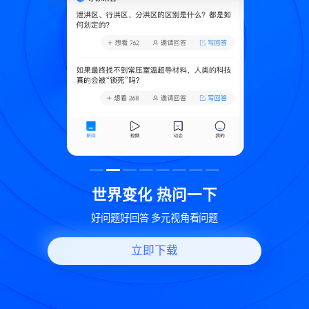
致
世界变化 热问一下
好问题好回答 多元视角看问题
立即下载