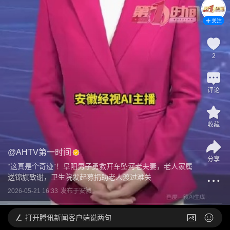
关注
2
评论
收藏
@
AHTV第一时间
分享
“这真是个奇迹”！阜阳男子勇救开车坠河老夫妻，老人家属
送锦旗致谢，卫生院发起募捐助老人渡过难关
2026-05-21 16:33
发布于
安徽
打开
腾讯新闻客户端说两句