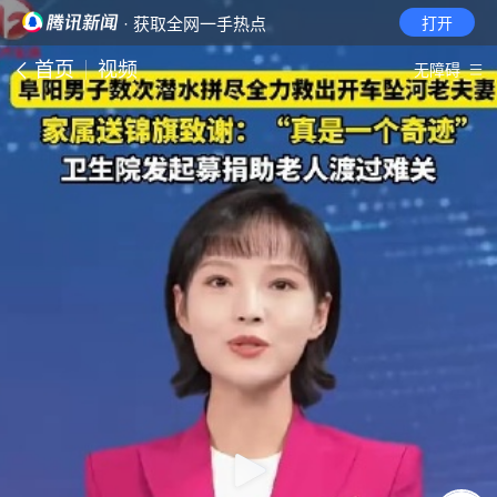
· 获取全网一手热点
打开
首页
视频
无障碍