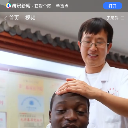
· 获取全网一手热点
打开
首页
视频
无障碍