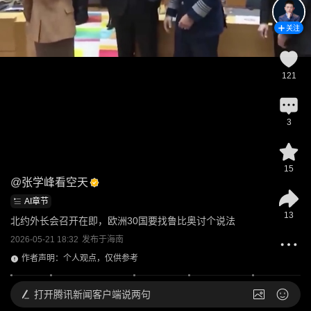
关注
121
3
15
@
张学峰看空天
AI章节
13
北约外长会召开在即，欧洲30国要找鲁比奥讨个说法
2026-05-21 18:32
发布于
海南
作者声明：个人观点，仅供参考
打开
腾讯新闻客户端说两句