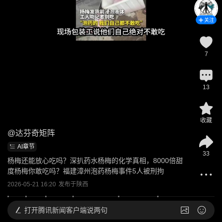
关注
7
13
收藏
@
达芬奇矩阵
AI章节
33
杨梅还能放心吃吗？深扒药水杨梅的化学真相，8000倍甜
度杨梅你敢吃吗？福建漳州泡药杨梅事件5人被刑拘
2026-05-21 16:20
发布于
陕西
打开
腾讯新闻客户端说两句