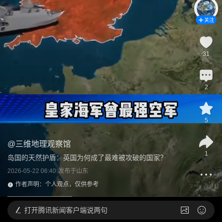
关注
31
2
5
@
三维地理观察馆
1
岛国的天然护盾：英国为何成了最难被攻破的国家？
2026-05-22 06:40
发布于
山东
作者声明：个人观点，仅供参考
打开
腾讯新闻客户端说两句