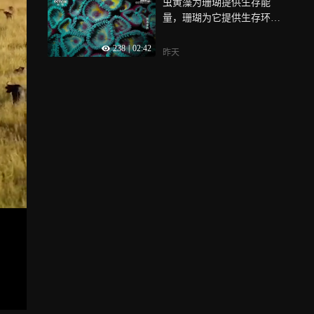
虫黄藻为珊瑚提供生存能
量，珊瑚为它提供生存环
境，互惠互利
238
|
02:42
昨天