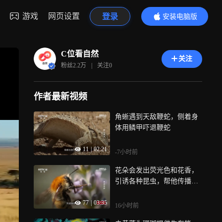
游戏
网页设置
登录
安装电脑版
内容更精彩
C位看自然
关注
粉丝
2.2万
|
关注
0
作者最新视频
角蜥遇到天敌鞭蛇，侧着身
体用鳞甲吓退鞭蛇
11
|
02:21
-7小时前
花朵会发出荧光色和花香，
引诱各种昆虫，帮他传播花
粉
77
|
03:35
16小时前