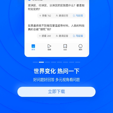
致
世界变化 热问一下
好问题好回答 多元视角看问题
立即下载