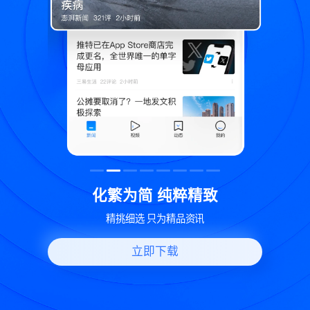
致
世界变化 热问一下
好问题好回答 多元视角看问题
立即下载