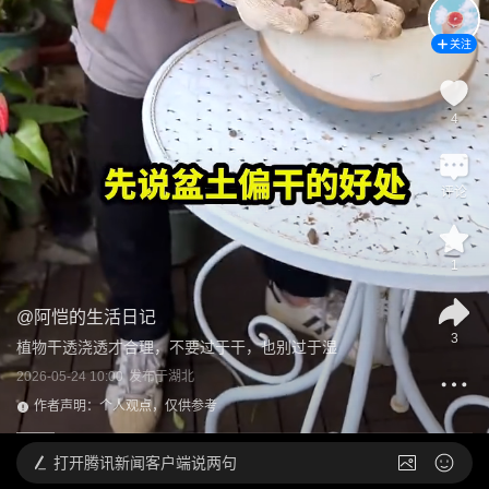
关注
4
评论
1
@
阿恺的生活日记
3
植物干透浇透才合理，不要过于干，也别过于湿
2026-05-24 10:00
发布于
湖北
作者声明：个人观点，仅供参考
打开
腾讯新闻客户端说两句