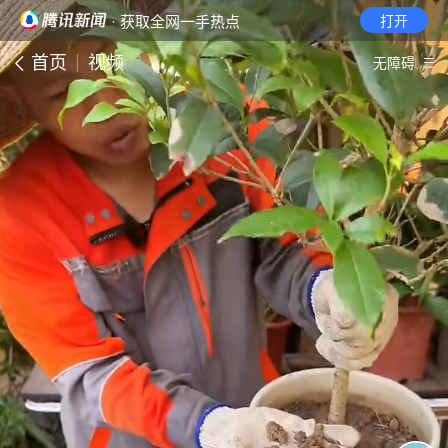
· 获取全网一手热点
打开
首页
视频
无障碍