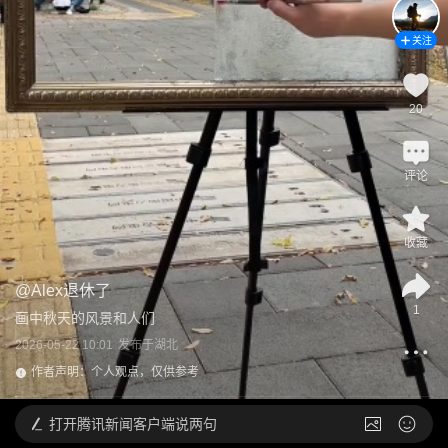
关注
20
评论
收藏
@
Alex退休了
1
画中秋天的风景和人们
2026-05-22 10:01
发布于
湖北
作者声明：个人观点，仅供参考
打开
腾讯新闻客户端说两句