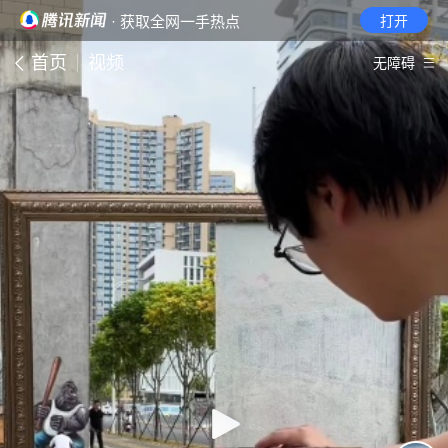
· 获取全网一手热点
打开
首页
视频
无障碍