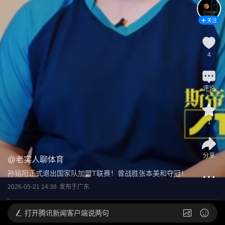
关注
4
评论
1
分享
@
老实人聊体育
孙铭阳正式退出国家队加盟T联赛！曾战胜张本美和夺冠！
2026-05-21 14:38
发布于
广东
打开
腾讯新闻客户端说两句