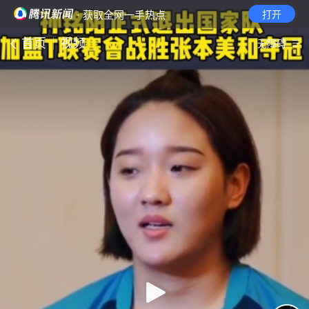
· 获取全网一手热点
打开
首页
视频
无障碍