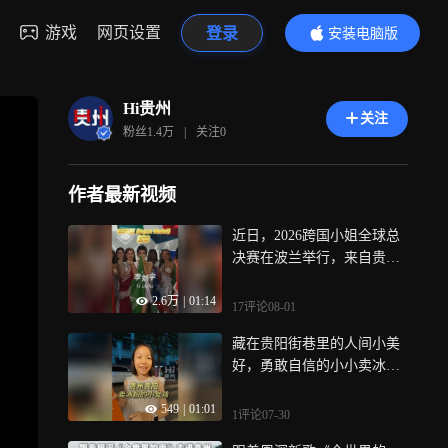
游戏
网页设置
登录
安装电脑版
内容更精彩
Hi贵州
关注
粉丝
1.4万
|
关注
0
作者最新视频
近日，2026跨国小姐全球总
决赛在波兰举行，来自贵州
遵义务川仡佬族苗族自治县
2.6万
|
01:14
的苗族姑娘李刘宇作为中国
17评论
08-01
澳门赛区总冠军参赛，荣获S
藏在贵阳街巷里的人间小美
upra Model（年度超模单项
好，勇敢自信的小小卖冰粉
赛）亚洲区冠军、全球前五
姑娘，一碗清凉，一份童
的好成绩
549
|
01:01
真！简单的欢喜，温柔融化
1评论
07-30
心底