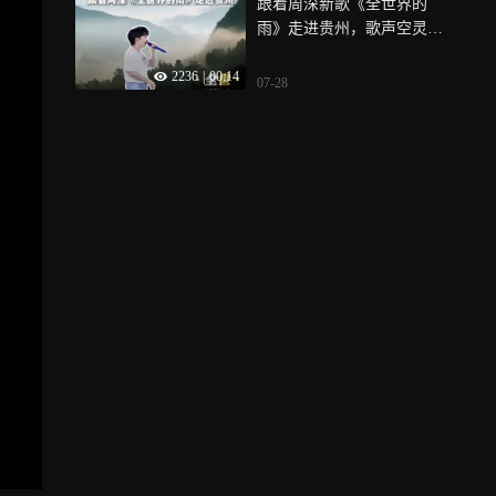
跟着周深新歌《全世界的
雨》走进贵州，歌声空灵旋
律漫过夜空，温柔诉说相遇
2236
|
00:14
的意义，这也是动画电影
07-28
《八仙》主题曲的现场首秀