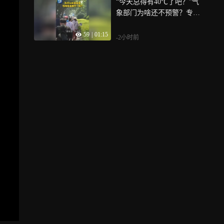
“今天总得有40℃了吧？”气
象部门为啥还不预警？专家
给出答案
59
|
01:15
-2小时前