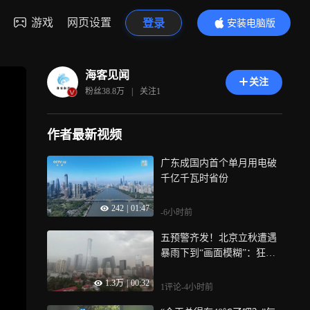
游戏
网页设置
登录
安装电脑版
内容更精彩
海客见闻
关注
粉丝
38.8万
|
关注
1
作者最新视频
广东成国内首个单月用电破
千亿千瓦时省份
242
|
01:47
-6小时前
五预警齐发！北京立秋遭遇
暴雨下到“画面模糊”：狂风
阵阵吹起雨帘
1.3万
|
00:32
1评论
-4小时前