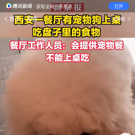
· 获取全网一手热点
打开
首页
视频
无障碍