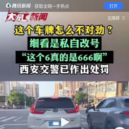
· 获取全网一手热点
打开
首页
视频
无障碍