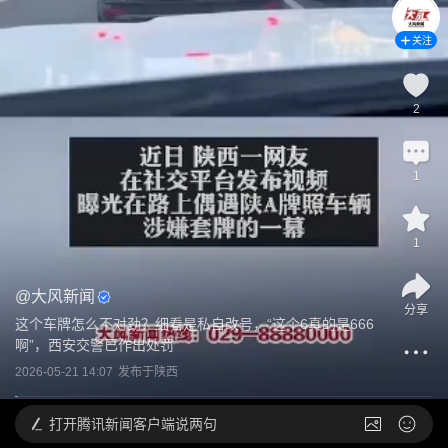
关注
2
1
1
@
大风新闻
分享
这个车牌怎么不对劲？细看是私自改号，“这个6真的是666
啊”，西安交警已作出处罚
2026-05-21 14:07
发布于
陕西
打开
腾讯新闻客户端说两句