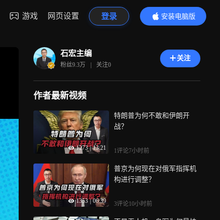
游戏
网页设置
登录
安装电脑版
内容更精彩
石宏主编
关注
粉丝
9.3万
|
关注
0
作者最新视频
特朗普为何不敢和伊朗开
战？
1273
|
13:21
1评论
7小时前
普京为何现在对俄军指挥机
构进行调整？
1353
|
06:39
3评论
10小时前