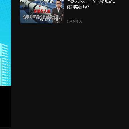
不是无人机，乌军为何最怕
俄制导炸弹？
1332
|
08:04
1评论
昨天