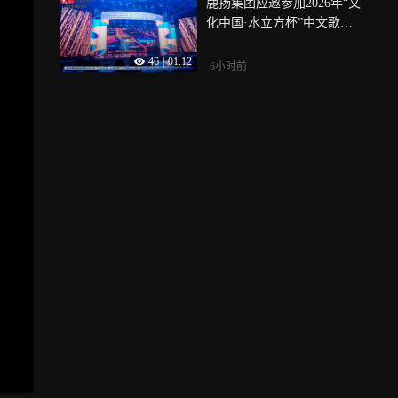
鹿扬集团应邀参加2026年“文
化中国·水立方杯”中文歌曲
大赛
46
|
01:12
-6小时前