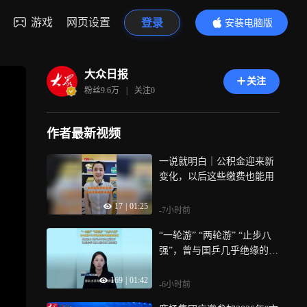
游戏
网页设置
登录
安装电脑版
内容更精彩
大众日报
关注
粉丝
9.6万
|
关注
0
作者最新视频
一说就明白｜公积金迎来新
变化，以后这些缴费也能用
17
|
01:25
-7小时前
“一轮游” “两轮游” “止步八
强”，曾与国乒几乎绝缘的字
眼频繁出现，网友担心，国
169
|
01:42
乒男单怎么赢回来？球迷在
-6小时前
等，球队也该有自己的答案