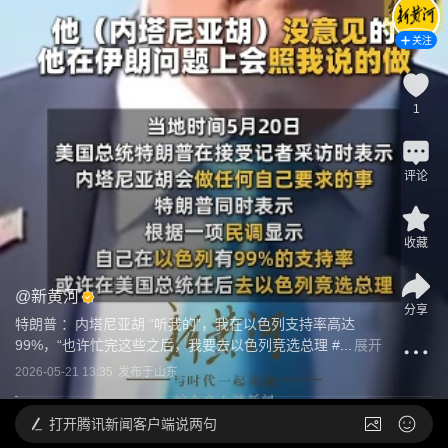
关注
1
评论
收藏
@
新黄河
分享
特朗普 ：内塔尼亚胡 “听我的”，我在以色列支持率高达
99%，“也许忙完这些之后，我要去以色列竞选总理
 #...
展开
2026-05-21 13:35
发布于
山东
打开
腾讯新闻客户端说两句