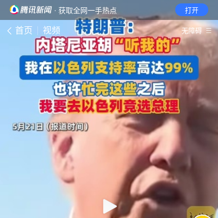
· 获取全网一手热点
打开
首页
视频
无障碍