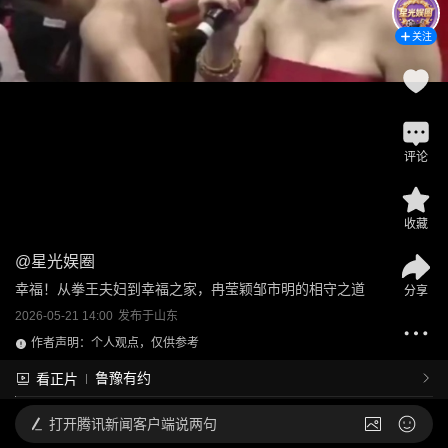
关注
评论
收藏
@
星光娱圈
幸福！从拳王夫妇到幸福之家，冉莹颖邹市明的相守之道
分享
2026-05-21 14:00
发布于
山东
作者声明：个人观点，仅供参考
鲁豫有约
看正片
打开
腾讯新闻客户端说两句