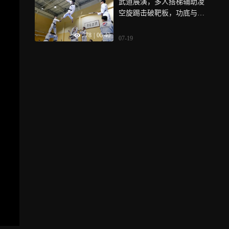
武道展演，多人搭梯辅助凌
空旋踢击破靶板，功底与胆
识兼备
778
|
00:40
07-19