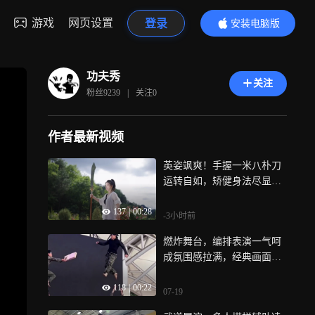
游戏
网页设置
登录
安装电脑版
内容更精彩
功夫秀
关注
粉丝
9239
|
关注
0
作者最新视频
英姿飒爽！手握一米八朴刀
运转自如，矫健身法尽显扎
实功底
137
|
00:28
-3小时前
燃炸舞台，编排表演一气呵
成氛围感拉满，经典画面令
人过目难忘
118
|
00:22
07-19