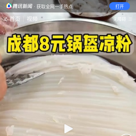
· 获取全网一手热点
打开
首页
视频
无障碍