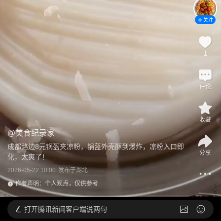
关注
1
评论
收藏
@
美食纪录家
成都路边8元锅盔夹凉粉，锅盔外壳酥到爆炸，凉粉入口即
分享
化，太爽了！
2026-05-22 10:00
发布于
湖北
作者声明：个人观点，仅供参考
打开
腾讯新闻客户端说两句