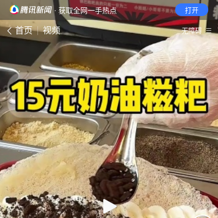
· 获取全网一手热点
打开
首页
视频
无障碍