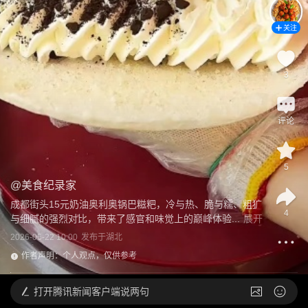
关注
3
评论
5
@
美食纪录家
成都街头15元奶油奥利奥锅巴糍粑，冷与热、脆与糯、粗犷
4
与细腻的强烈对比，带来了感官和味觉上的巅峰体验...
展开
2026-05-22 10:00
发布于
湖北
作者声明：个人观点，仅供参考
打开
腾讯新闻客户端说两句