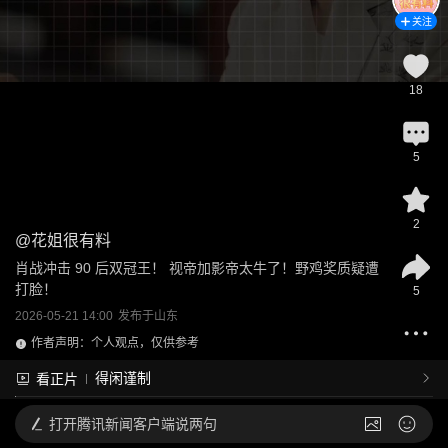
关注
18
5
2
@
花姐很有料
肖战冲击 90 后双冠王！ 视帝加影帝太牛了！野鸡奖质疑遭
打脸！
5
2026-05-21 14:00
发布于
山东
作者声明：个人观点，仅供参考
得闲谨制
看正片
打开
腾讯新闻客户端说两句