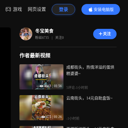
游戏
网页设置
登录
安装电脑版
内容更精彩
冬宝美食
关注
粉丝
6735
|
关注
0
作者最新视频
成都街头，热情洋溢的蛋烘
糕婆婆~
3563
|
01:56
5评论
-1小时前
云南街头，14元自助盒饭~
475
|
01:26
-1小时前