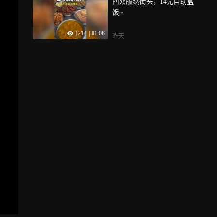
西双版纳街头，14元自助盒
饭~
1214
|
01:08
昨天