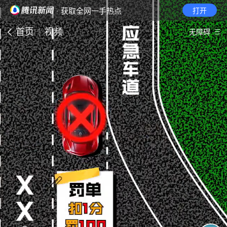
· 获取全网一手热点
打开
首页
视频
无障碍