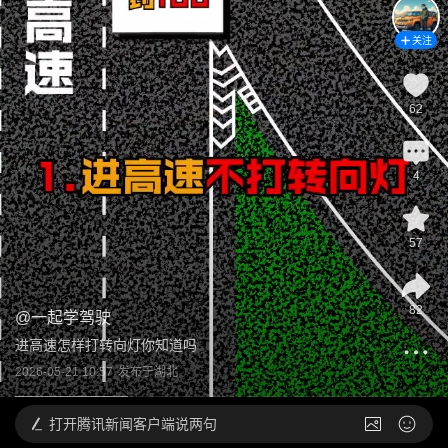
关注
62
4
57
82
@
一起学驾驶
进高速怎样打转向灯你知道吗
2026-05-21 10:57
发布于
湖北
打开
腾讯新闻客户端说两句