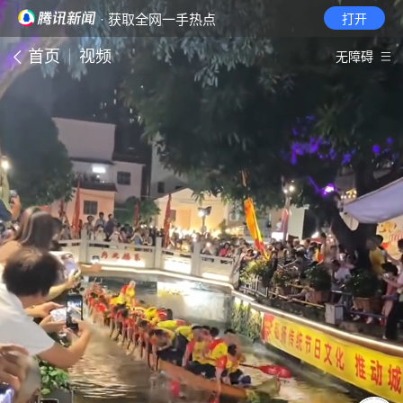
· 获取全网一手热点
打开
首页
视频
无障碍