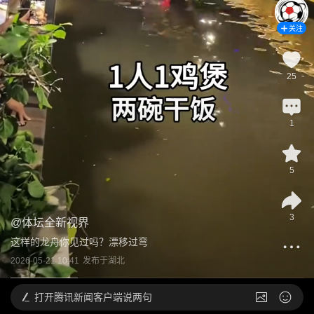
关注
25
1
5
3
@
体坛全新视界
这样的龙舟你见过吗？漂移过弯
2026-05-21 10:41
发布于
湖北
打开
腾讯新闻客户端说两句