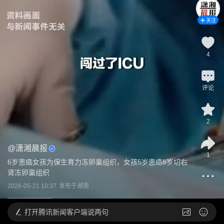
关注
4
评论
2
@
潇湘晨报
1
6岁患癌女孩为保生育力冻卵巢组织，女孩5岁患癌6岁切右
肾冻卵巢组织
2026-05-21 10:37
发布于
湖南
打开
腾讯新闻客户端说两句