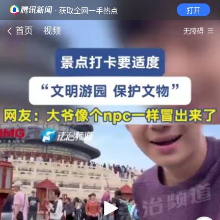
· 获取全网一手热点
打开
首页
视频
无障碍