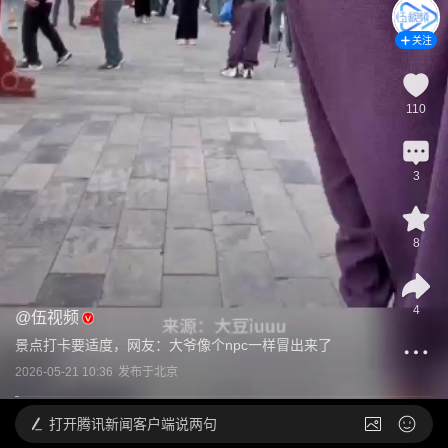
关注
110
3
8
4
@
伍视频
景点打卡要适度，网友：大爷像个npc一样冒出来了
2026-05-21 10:36
发布于
北京
打开
腾讯新闻客户端说两句