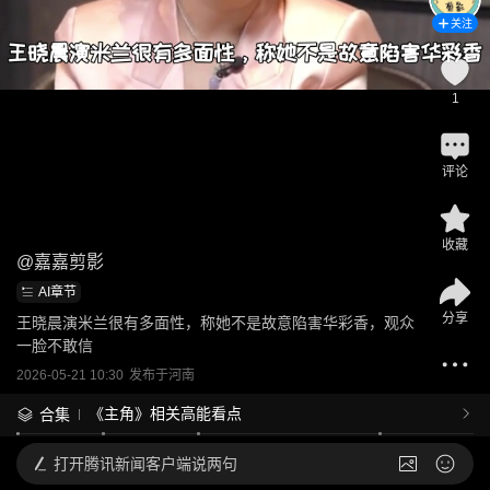
关注
1
评论
收藏
@
嘉嘉剪影
AI章节
分享
王晓晨演米兰很有多面性，称她不是故意陷害华彩香，观众
一脸不敢信
2026-05-21 10:30
发布于
河南
《主角》相关高能看点
合集
打开
腾讯新闻客户端说两句