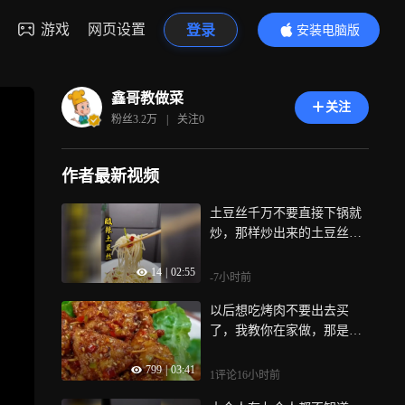
游戏
网页设置
登录
安装电脑版
内容更精彩
鑫哥教做菜
关注
粉丝
3.2万
|
关注
0
作者最新视频
土豆丝千万不要直接下锅就
炒，那样炒出来的土豆丝黏
糊糊的，只要记住这几步，
14
|
02:55
那是清脆爽口，酸辣又过瘾
-7小时前
以后想吃烤肉不要出去买
了，我教你在家做，那是外
焦里嫩烧烤味十足，关键是
799
|
03:41
做法还非常简单
1评论
16小时前