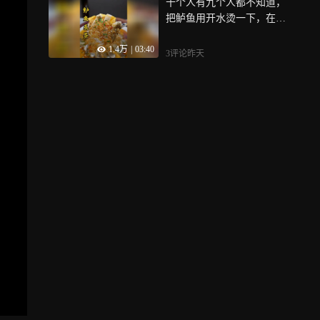
十个人有九个人都不知道，
把鲈鱼用开水烫一下，在淋
上鸡蛋液，出锅就是酒店桌
1.4万
|
03:40
桌必点的招牌菜，鲜香嫩滑
3评论
昨天