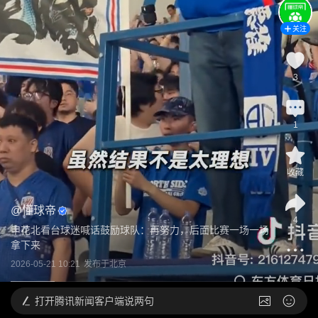
关注
3
1
收藏
@
懂球帝
4
申花北看台球迷喊话鼓励球队：再努力，后面比赛一场一场
拿下来
2026-05-21 10:21
发布于
北京
打开
腾讯新闻客户端说两句