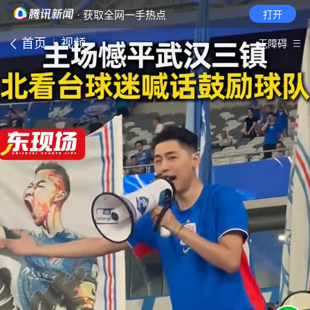
· 获取全网一手热点
打开
首页
视频
无障碍