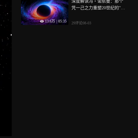
深度解读冯・诺依曼：那个
凭一己之力重塑20世纪的“外
星大脑”
13.6万
|
05:35
29评论
08-03