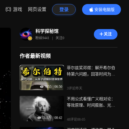
游戏
网页设置
登录
安装电脑版
内容更精彩
科学探秘馆
关注
粉丝
9441
|
关注
0
作者最新视频
菲尔兹奖邓煜：解开希尔伯
特第六问题，回答时间为何
不能倒流
7955
|
06:50
3评论
昨天
不用公式看懂广义相对论：
等效原理、时间膨胀、光线
偏轨全梳理
13.0万
|
08:42
48评论
08-05