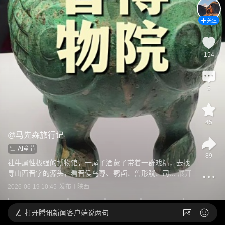
关注
154
5
45
@
马先森旅行记
AI章节
89
社牛属性极强的博物馆，一屋子酒蒙子带着一群戏精，去找
寻山西晋字的源头，看晋侯鸟尊、鹗卣、兽形觥、司...
展开
2026-06-19 10:45
发布于
陕西
打开
腾讯新闻客户端说两句