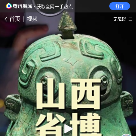
· 获取全网一手热点
打开
首页
视频
无障碍